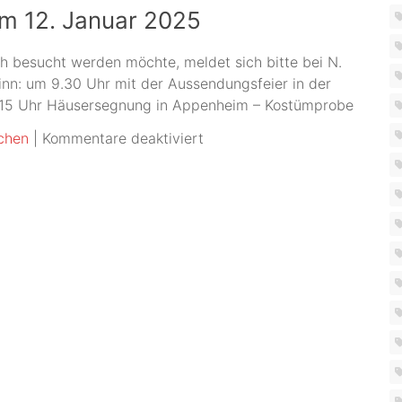
m 12. Januar 2025
 besucht werden möchte, meldet sich bitte bei N.
nn: um 9.30 Uhr mit der Aussendungsfeier in der
10.15 Uhr Häusersegnung in Appenheim – Kostümprobe
für
chen
|
Kommentare deaktiviert
Die
Sternsinger
kommen
am
12.
Januar
2025