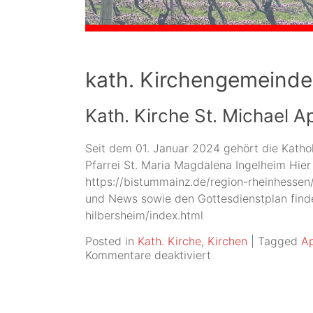
kath. Kirchengemeinde
Kath. Kirche St. Michael 
Seit dem 01. Januar 2024 gehört die Kath
Pfarrei St. Maria Magdalena Ingelheim Hier
https://bistummainz.de/region-rheinhessen/p
und News sowie den Gottesdienstplan finden
hilbersheim/index.html
Posted in
Kath. Kirche
,
Kirchen
|
Tagged
A
für
Kommentare deaktiviert
Kath.
Kirche
St.
Michael