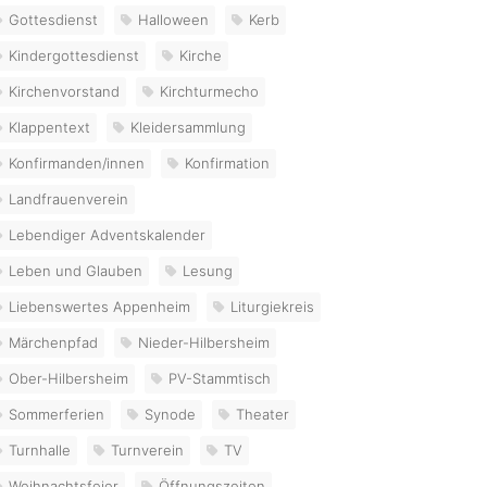
Gottesdienst
Halloween
Kerb
Kindergottesdienst
Kirche
Kirchenvorstand
Kirchturmecho
Klappentext
Kleidersammlung
Konfirmanden/innen
Konfirmation
Landfrauenverein
Lebendiger Adventskalender
Leben und Glauben
Lesung
Liebenswertes Appenheim
Liturgiekreis
Märchenpfad
Nieder-Hilbersheim
Ober-Hilbersheim
PV-Stammtisch
Sommerferien
Synode
Theater
Turnhalle
Turnverein
TV
Weihnachtsfeier
Öffnungszeiten