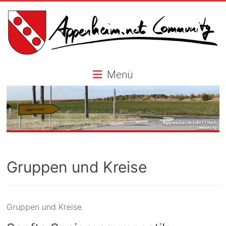
Skip
to
content
Appenheim.net
Menü
Community
Gruppen und Kreise
Gruppen und Kreise