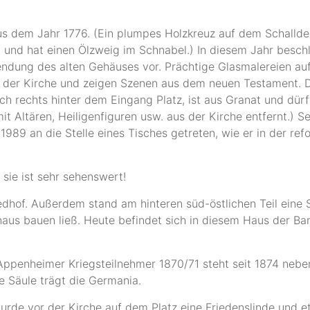
us dem Jahr 1776. (Ein plumpes Holzkreuz auf dem Schallde
zt und hat einen Ölzweig im Schnabel.) In diesem Jahr besc
ndung des alten Gehäuses vor. Prächtige Glasmalereien au
l der Kirche und zeigen Szenen aus dem neuen Testament. D
h rechts hinter dem Eingang Platz, ist aus Granat und dür
 Altären, Heiligenfiguren usw. aus der Kirche entfernt.) Se
 1989 an die Stelle eines Tisches getreten, wie er in der ref
 sie ist sehr sehenswert!
edhof. Außerdem stand am hinteren süd-östlichen Teil eine 
aus bauen ließ. Heute befindet sich in diesem Haus der Ban
ppenheimer Kriegsteilnehmer 1870/71 steht seit 1874 neben
ie Säule trägt die Germania.
rde vor der Kirche auf dem Platz eine Friedenslinde und et