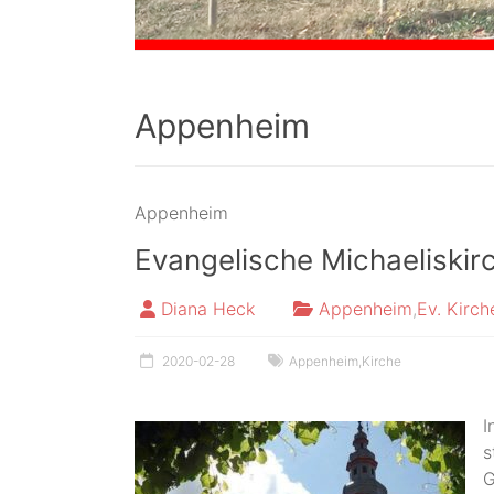
Appenheim
Appenheim
Evangelische Michaelisk
Diana Heck
Appenheim
,
Ev. Kirch
2020-02-28
Appenheim
,
Kirche
I
s
G