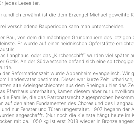
ür jedes Lesealter.
rkundlich erwähnt ist die dem Erzengel Michael geweihte K
rei verschiedene Bauperioden kann man unterscheiden:
er Bau, von dem die mächtigen Grundmauern des jetzigen C
leinste. Er wurde auf einer heidnischen Opferstätte errich
austils.
as Langhaus, oder das „Kirchenschiff“ wurden viel später 
er Gotik. An der Südwestseite befand sich eine spitzbogige
urde.
n der Reformationszeit wurde Appenheim evangelisch. Wir ge
om Landesvater bestimmt. Dieser war kurze Zeit lutherisch, 
atten alte Adelsgeschlechter aus dem Rheingau hier das Ze
as Pfarrhaus unterhalten, kamen diesem aber nur unvollko
die Familie, die das Patronatsrecht zugesprochen bekommen
an auf den alten Fundamenten des Chores und des Langhaus
und nur Fenster und Türen umgestaltet. 1907 begann der 
urden angeschafft. (Nur noch die Kleinste hängt heute im 
locken mit ca. 1050 kg ist erst 2018 wieder in Bronze anges