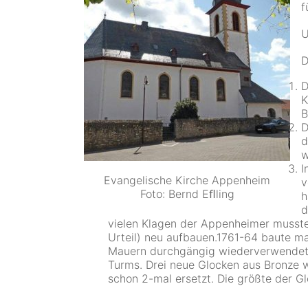
f
U
D
D
K
B
D
d
w
I
Evangelische Kirche Appenheim
v
Foto: Bernd Eﬂling
h
d
vielen Klagen der Appenheimer musste 
Urteil) neu aufbauen.1761-64 baute m
Mauern durchgängig wiederverwendet 
Turms. Drei neue Glocken aus Bronze w
schon 2-mal ersetzt. Die größte der G