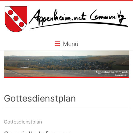
Skip
to
content
Appenheim.net
Menü
Community
Gottesdienstplan
Gottesdienstplan