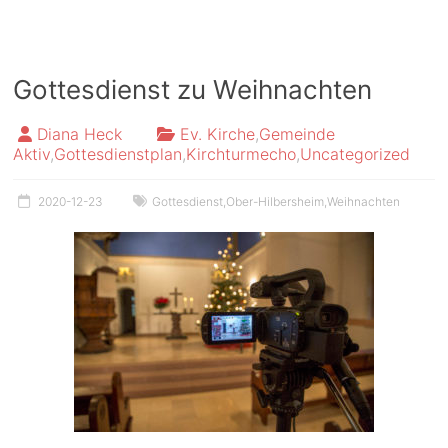
Gottesdienst zu Weihnachten
Diana Heck
Ev. Kirche
,
Gemeinde
Aktiv
,
Gottesdienstplan
,
Kirchturmecho
,
Uncategorized
2020-12-23
Gottesdienst
,
Ober-Hilbersheim
,
Weihnachten