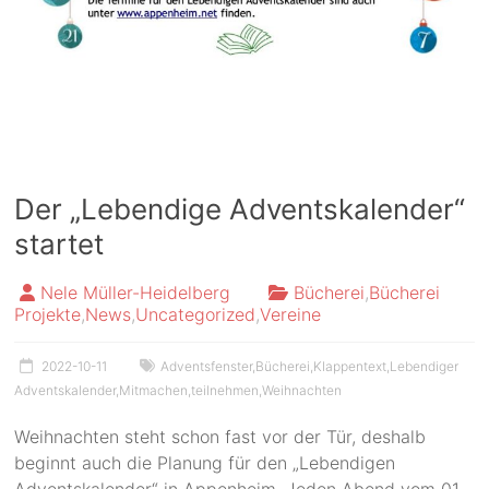
Der „Lebendige Adventskalender“
startet
Nele Müller-Heidelberg
Bücherei
,
Bücherei
Projekte
,
News
,
Uncategorized
,
Vereine
2022-10-11
Adventsfenster
,
Bücherei
,
Klappentext
,
Lebendiger
Adventskalender
,
Mitmachen
,
teilnehmen
,
Weihnachten
Weihnachten steht schon fast vor der Tür, deshalb
beginnt auch die Planung für den „Lebendigen
Adventskalender“ in Appenheim. Jeden Abend vom 01.