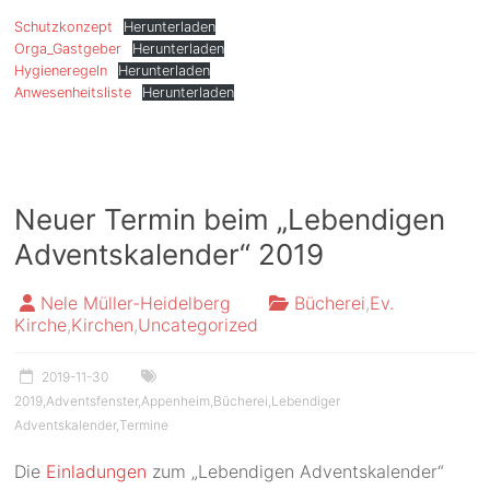
Schutzkonzept
Herunterladen
Orga_Gastgeber
Herunterladen
Hygieneregeln
Herunterladen
Anwesenheitsliste
Herunterladen
Neuer Termin beim „Lebendigen
Adventskalender“ 2019
Nele Müller-Heidelberg
Bücherei
,
Ev.
Kirche
,
Kirchen
,
Uncategorized
2019-11-30
2019
,
Adventsfenster
,
Appenheim
,
Bücherei
,
Lebendiger
Adventskalender
,
Termine
Die
Einladungen
zum „Lebendigen Adventskalender“