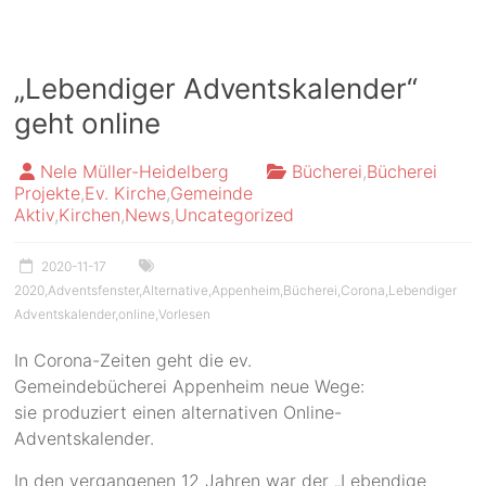
„Lebendiger Adventskalender“
geht online
Nele Müller-Heidelberg
Bücherei
,
Bücherei
Projekte
,
Ev. Kirche
,
Gemeinde
Aktiv
,
Kirchen
,
News
,
Uncategorized
2020-11-17
2020
,
Adventsfenster
,
Alternative
,
Appenheim
,
Bücherei
,
Corona
,
Lebendiger
Adventskalender
,
online
,
Vorlesen
In Corona-Zeiten geht die ev.
Gemeindebücherei Appenheim neue Wege:
sie produziert einen alternativen Online-
Adventskalender.
In den vergangenen 12 Jahren war der „Lebendige