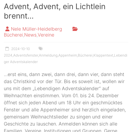
Advent, Advent, ein Lichtlein
brennt…
Nele Müller-Heidelberg
Bücherei
,
News
,
Vereine
2024-10-10
2024
,
Adventsfenster
,
Anmeldung
,
Appenheim
,
Bücherei
,
Klappentext
,
Lebendi
ger Adventskalender
…erst eins, dann zwei, dann drei, dann vier, dann steht
das Christkind vor der Tür. Bis es soweit ist, wollen wir
uns mit dem „Lebendigen Adventskalender“ auf
Weihnachten einstimmen. Vom 01. bis 24. Dezember
öffnet sich jeden Abend um 18 Uhr ein geschmücktes
Fenster und alle Appenheimer sind herzlich eingeladen,
gemeinsam Weihnachtslieder zu singen und einer
Geschichte zu lauschen. Anmelden können sich alle
Familien, Vereine, Institutionen und Gruppen. Gerne