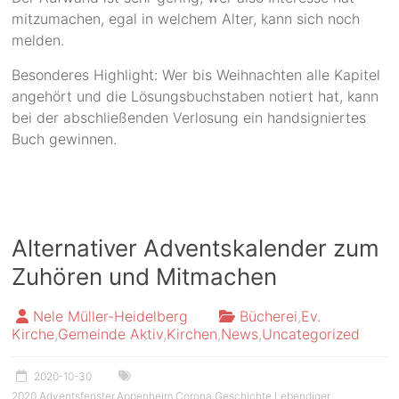
mitzumachen, egal in welchem Alter, kann sich noch
melden.
Besonderes Highlight: Wer bis Weihnachten alle Kapitel
angehört und die Lösungsbuchstaben notiert hat, kann
bei der abschließenden Verlosung ein handsigniertes
Buch gewinnen.
Alternativer Adventskalender zum
Zuhören und Mitmachen
Nele Müller-Heidelberg
Bücherei
,
Ev.
Kirche
,
Gemeinde Aktiv
,
Kirchen
,
News
,
Uncategorized
2020-10-30
2020
,
Adventsfenster
,
Appenheim
,
Corona
,
Geschichte
,
Lebendiger