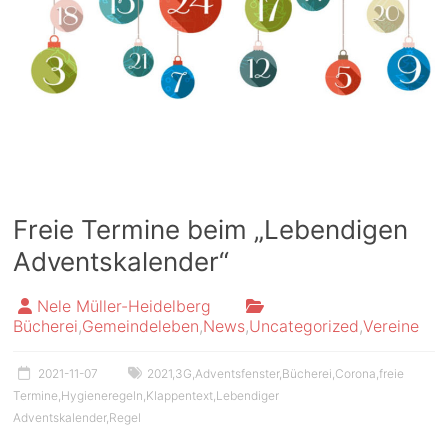
Freie Termine beim „Lebendigen
Adventskalender“
Nele Müller-Heidelberg
Bücherei
,
Gemeindeleben
,
News
,
Uncategorized
,
Vereine
2021-11-07
2021
,
3G
,
Adventsfenster
,
Bücherei
,
Corona
,
freie
Termine
,
Hygieneregeln
,
Klappentext
,
Lebendiger
Adventskalender
,
Regel