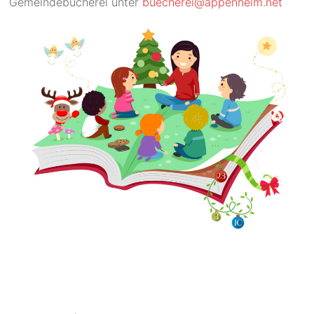
Gemeindebücherei unter
buecherei@appenheim.net