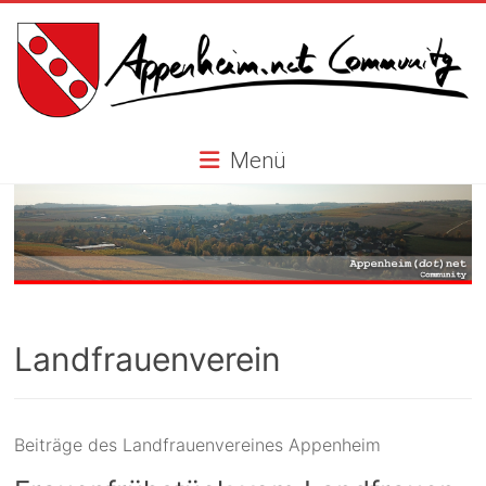
Skip
to
content
Appenheim.net
Menü
Community
Landfrauenverein
Beiträge des Landfrauenvereines Appenheim