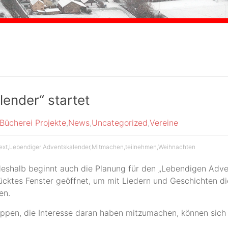
ender“ startet
Bücherei Projekte
,
News
,
Uncategorized
,
Vereine
ext
,
Lebendiger Adventskalender
,
Mitmachen
,
teilnehmen
,
Weihnachten
 deshalb beginnt auch die Planung für den „Lebendigen Ad
cktes Fenster geöffnet, um mit Liedern und Geschichten di
ben.
 Gruppen, die Interesse daran haben mitzumachen, können si