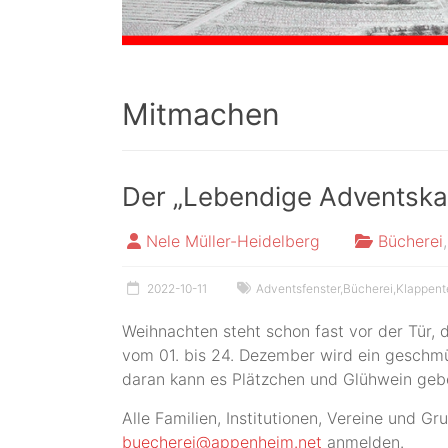
Mitmachen
Der „Lebendige Adventskal
Nele Müller-Heidelberg
Bücherei
,
2022-10-11
Adventsfenster
,
Bücherei
,
Klappent
Weihnachten steht schon fast vor der Tür,
vom 01. bis 24. Dezember wird ein geschmü
daran kann es Plätzchen und Glühwein ge
Alle Familien, Institutionen, Vereine und
buecherei@appenheim.net
anmelden.