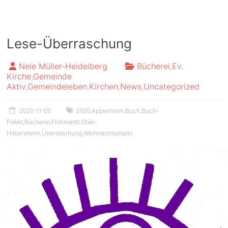
Lese-Überraschung
Nele Müller-Heidelberg
Bücherei
,
Ev.
Kirche
,
Gemeinde
Aktiv
,
Gemeindeleben
,
Kirchen
,
News
,
Uncategorized
2020-11-02
2020
,
Appenheim
,
Buch
,
Buch-
Paket
,
Bücherei
,
Flohmarkt
,
Ober-
Hilbersheim
,
Überraschung
,
Weihnachtsmarkt