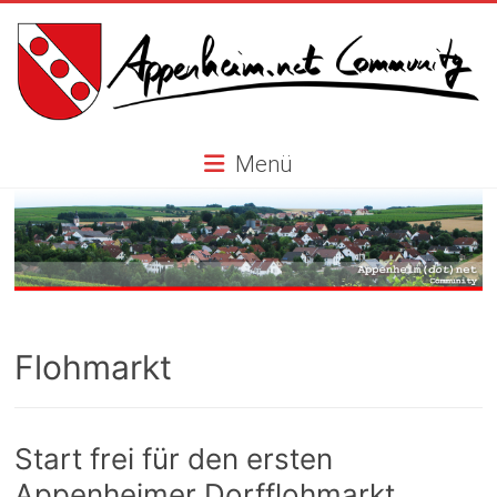
Skip
to
content
Appenheim.net
Menü
Community
Flohmarkt
Start frei für den ersten
Appenheimer Dorfflohmarkt