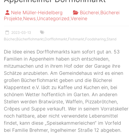
Nele Müller-Heidelberg
Bücherei
,
Bücherei
Projekte
,
News
,
Uncategorized
,
Vereine
2023-03-13
Bücher
,
Bücherflohmarkt
,
Dorfflohmarkt
,
Flohmarkt
,
Foodsharing
,
Stand
Die Idee eines Dorfflohmarkts kam sofort gut an. 53
Familien in Appenheim haben sich entschieden,
mitzumachen und in ihrem Hof oder der Garage ihre
Schätze anzubieten. Am Gemeindehaus wird es einen
großen Bücherflohmarkt geben und die Bücherei
Klappentext e.V. lädt zu Kaffee und Kuchen ein, bei
schönem Wetter hoffentlich im Garten. An anderen
Stellen werden Bratwürste, Waffeln, Pizzabrötchen,
Crêpes und Suppe verkauft. Wer in seinem Vorratskeller
noch haltbare, aber nicht verwendete Lebensmittel
findet, kann diese „Speisekammerleichen“ im Vorfeld
bei Familie Brehmer, Ingelheimer Straße 12 abgeben.