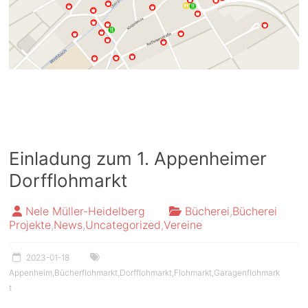
Einladung zum 1. Appenheimer
Dorfflohmarkt
Nele Müller-Heidelberg
Bücherei
,
Bücherei
Projekte
,
News
,
Uncategorized
,
Vereine
2023-01-18
Appenheim
,
Bücherflohmarkt
,
Dorfflohmarkt
,
Flohmarkt
,
Garagenflohmark
t