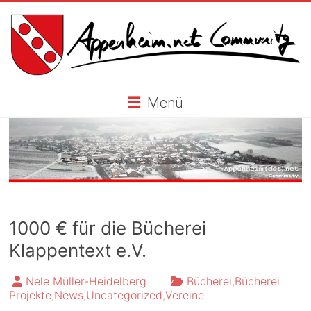
Skip
to
content
Appenheim.net
Menü
Community
1000 € für die Bücherei
Klappentext e.V.
Nele Müller-Heidelberg
Bücherei
,
Bücherei
Projekte
,
News
,
Uncategorized
,
Vereine