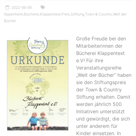
2022-06-09
Appenheim
,
Bücherei
,
Klappentext
,
Preis
,
Stiftung
,
Town & Country
,
Welt der
Bücher
Große Freude bei den
Mitarbeiterinnen der
Bücherei Klappentext
e.V! Für ihre
Veranstaltungsreihe
„Welt der Bücher“ haben
sie den Stiftungspreis
der Town & Country
Stiftung erhalten. Damit
werden jährlich 500
Initiativen unterstützt
und gewürdigt, die sich
unter anderem für
Kinder einsetzen. In