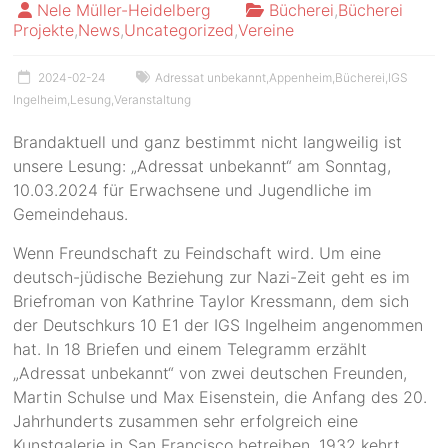
Nele Müller-Heidelberg
Bücherei
,
Bücherei
Projekte
,
News
,
Uncategorized
,
Vereine
2024-02-24
Adressat unbekannt
,
Appenheim
,
Bücherei
,
IGS
Ingelheim
,
Lesung
,
Veranstaltung
Brandaktuell und ganz bestimmt nicht langweilig ist
unsere Lesung: „Adressat unbekannt“ am Sonntag,
10.03.2024 für Erwachsene und Jugendliche im
Gemeindehaus.
Wenn Freundschaft zu Feindschaft wird. Um eine
deutsch-jüdische Beziehung zur Nazi-Zeit geht es im
Briefroman von Kathrine Taylor Kressmann, dem sich
der Deutschkurs 10 E1 der IGS Ingelheim angenommen
hat. In 18 Briefen und einem Telegramm erzählt
„Adressat unbekannt“ von zwei deutschen Freunden,
Martin Schulse und Max Eisenstein, die Anfang des 20.
Jahrhunderts zusammen sehr erfolgreich eine
Kunstgalerie in San Francisco betreiben. 1932 kehrt