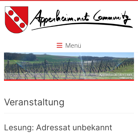
Skip
to
content
Appenheim.net
Menü
Community
Veranstaltung
Lesung: Adressat unbekannt