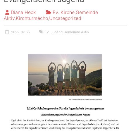
Diana Heck
Ev. Kirche
,
Gemeinde
Aktiv
,
Kirchturmecho
,
Uncategorized
2022-07-22
Ev. Jugend
,
Gemeinde Aktiv