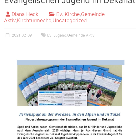
Evangelischen Jugend im Dekanat
Diana Heck
Ev. Kirche
,
Gemeinde
Aktiv
,
Kirchturmecho
,
Uncategorized
2021-02-09
Ev. Jugend
,
Gemeinde Aktiv