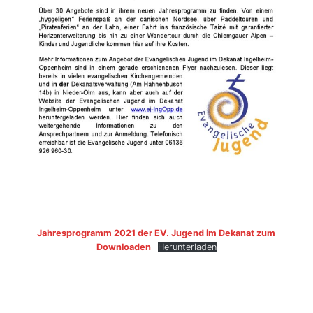
Jahresprogramm 2021 der EV. Jugend im Dekanat zum
Downloaden
Herunterladen