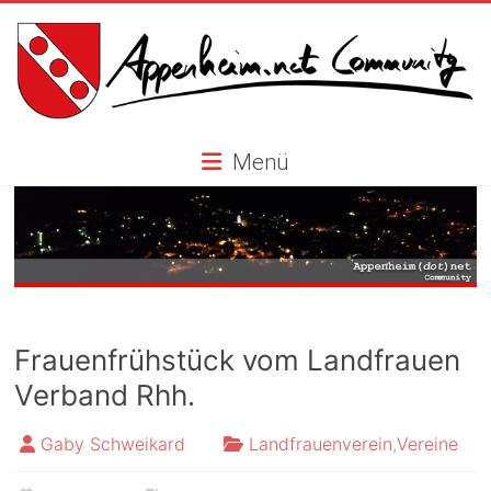
Skip
to
content
Appenheim.net
Menü
Community
Frauenfrühstück vom Landfrauen
Verband Rhh.
Gaby Schweikard
Landfrauenverein
,
Vereine