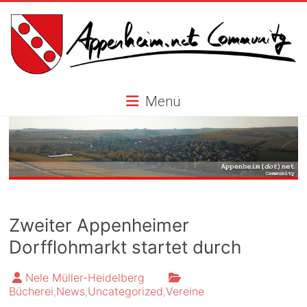
Skip
to
content
Appenheim.net
Menü
Community
Zweiter Appenheimer
Dorfflohmarkt startet durch
Nele Müller-Heidelberg
Bücherei
,
News
,
Uncategorized
,
Vereine