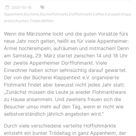
2025-03-18
Appenheim
,
Bücherei
,
Bücherflohmarkt
,
Dorfflohmarkt
,
Kaffee
,
Karussell
,
Klapp
entext
,
Kuchen
,
Trödel
,
Waffeln
Wenn die Märzsonne lockt und die guten Vorsätze fürs
neue Jahr noch gelten, heißt es für viele Appenheimer:
Ärmel hochkrempeln, aufräumen und mitmachen! Denn
am Samstag, 29. März startet zwischen 14 und 18 Uhr
der zweite Appenheimer Dorfflohmarkt. Viele
Einwohner haben schon sehnsüchtig darauf gewartet.
Der von der Bücherei Klappentext e.V. organisierte
Flohmarkt findet aber bewusst nicht jedes Jahr statt.
„Zunächst müssen die Leute ja wieder Flohmarktware
zu Hause ansammeln. Und zweitens freuen sich die
Besucher umso mehr auf den Tag, wenn er nicht wie
selbstverständlich jährlich angeboten wird.“
Durch viele verschiedene verteilte Hofflohmärkte
entsteht ein bunter Trödeltag in ganz Appenheim, der