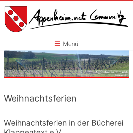
Skip
to
content
Appenheim.net
Menü
Community
Weihnachtsferien
Weihnachtsferien in der Bücherei
Klappentext e.V.