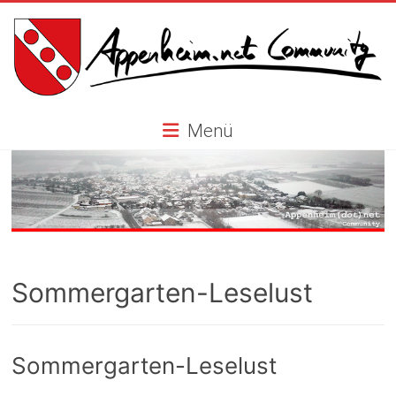
Skip
to
content
Appenheim.net
Menü
Community
Sommergarten-Leselust
Sommergarten-Leselust