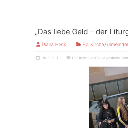
„Das liebe Geld – der Litur
Diana Heck
Ev. Kirche
,
Gemeinde
2019-11-11
Das liebe Ged
,
Gau-Algesheim
,
Gem