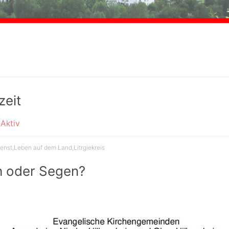
zeit
Aktiv
ienst
,
Leben auf dem Land
,
Litrgiekreis
h oder Segen?