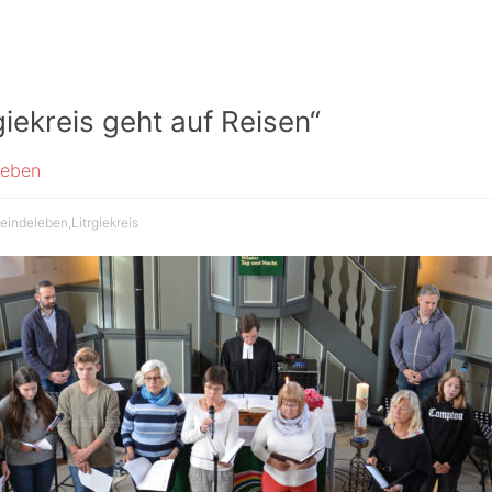
giekreis geht auf Reisen“
leben
eindeleben
,
Litrgiekreis