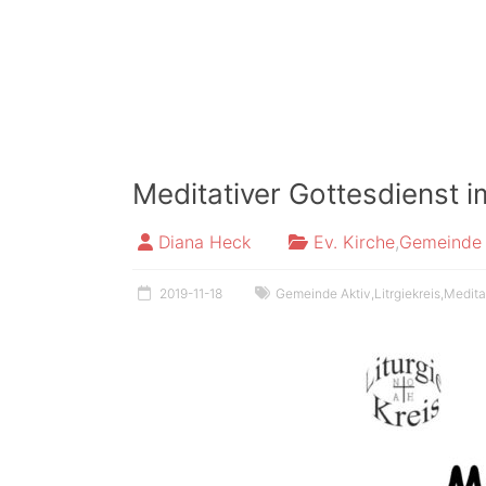
Meditativer Gottesdienst 
Diana Heck
Ev. Kirche
,
Gemeinde 
2019-11-18
Gemeinde Aktiv
,
Litrgiekreis
,
Medita