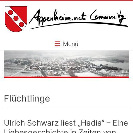
Skip
to
content
Appenheim.net
Menü
Community
Flüchtlinge
Ulrich Schwarz liest „Hadia“ – Eine
Liebesgeschichte in Zeiten von