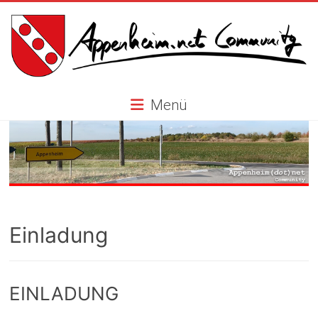
Skip
to
content
Appenheim.net
Menü
Community
Einladung
EINLADUNG