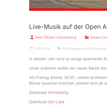
Live-Musik auf der Open A
Nele Müller-Heidelberg
News
,
Un
2025-01-13
2025
,
Appenheim
,
Auftritt
,
Band
,
Be
In diesem Jahr wird es einige spannende N
Unter anderem wollen wir neuen Bands die
Am Freitag Abend, 30.05., stehen professio
Bühne tauschen möchten, können sich ab s
Download
Anmeldung
Download
Set-Liste