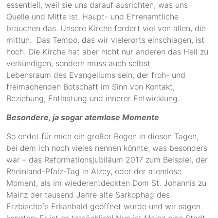
essentiell, weil sie uns darauf ausrichten, was uns
Quelle und Mitte ist. Haupt- und Ehrenamtliche
brauchen das. Unsere Kirche fordert viel von allen, die
mittun. Das Tempo, das wir vielerorts einschlagen, ist
hoch. Die Kirche hat aber nicht nur anderen das Heil zu
verkündigen, sondern muss auch selbst
Lebensraum des Evangeliums sein, der froh- und
freimachenden Botschaft im Sinn von Kontakt,
Beziehung, Entlastung und innerer Entwicklung.
Besondere, ja sogar atemlose Momente
So endet für mich ein großer Bogen in diesen Tagen,
bei dem ich noch vieles nennen könnte, was besonders
war – das Reformationsjubiläum 2017 zum Beispiel, der
Rheinland-Pfalz-Tag in Alzey, oder der atemlose
Moment, als im wiederentdeckten Dom St. Johannis zu
Mainz der tausend Jahre alte Sarkophag des
Erzbischofs Erkanbald geöffnet wurde und wir sagen
konnten: Er ist es tatsächlich! Nun ist Mainz eine Stadt,