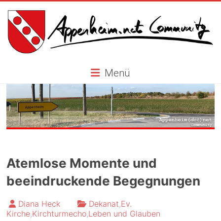
Skip
to
content
Appenheim.net
Menü
Community
Atemlose Momente und
beeindruckende Begegnungen
Diana Heck
Dekanat
,
Ev.
Kirche
,
Kirchturmecho
,
Leben und Glauben