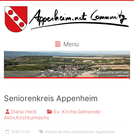
Skip
to
content
Appenheim.net
Menü
Community
Seniorenkreis Appenheim
Diana Heck
Ev. Kirche
,
Gemeinde
Aktiv
,
Kirchturmecho
2020-11-03
Gemeinde Aktiv
,
Seniorenkreis Appenheim