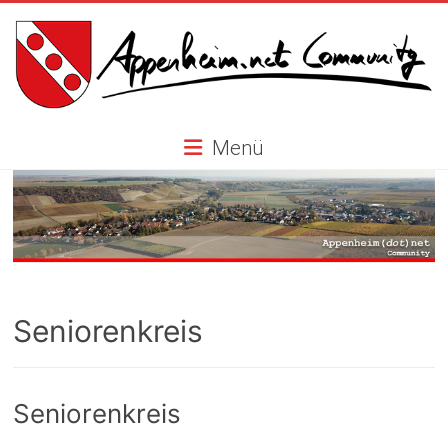
Skip
to
content
Appenheim.net
Menü
Community
Seniorenkreis
Seniorenkreis