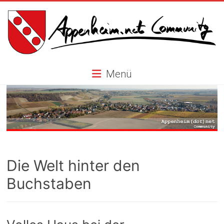
Skip
to
content
Appenheim.net
Menü
Community
Die Welt hinter den
Buchstaben