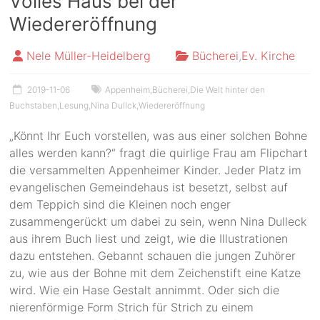
Volles Haus bei der
Wiedereröffnung
Nele Müller-Heidelberg
Bücherei
,
Ev. Kirche
2019-11-06
Appenheim
,
Bücherei
,
Die Welt hinter den
Buchstaben
,
Lesung
,
Nina Dullck
,
Wiedereröffnung
„Könnt Ihr Euch vorstellen, was aus einer solchen Bohne
alles werden kann?“ fragt die quirlige Frau am Flipchart
die versammelten Appenheimer Kinder. Jeder Platz im
evangelischen Gemeindehaus ist besetzt, selbst auf
dem Teppich sind die Kleinen noch enger
zusammengerückt um dabei zu sein, wenn Nina Dulleck
aus ihrem Buch liest und zeigt, wie die Illustrationen
dazu entstehen. Gebannt schauen die jungen Zuhörer
zu, wie aus der Bohne mit dem Zeichenstift eine Katze
wird. Wie ein Hase Gestalt annimmt. Oder sich die
nierenförmige Form Strich für Strich zu einem