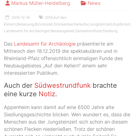
Markus Müller-Heidelberg
News
2019-12-19
2019
,
Auf den
Kellern
,
Bebauung
,
Bronzezeit
,
Glöckenbecherkultur
,
Jungsteinzeit
,
Kupferzeit
,
Landesamt für Archäologie
,
Neubaugebiet
,
Sensationsfund
,
Siedlung
Das
Landesamt für Archäologie
präsentierte am
Mittwoch den 18.12.2019 die spektakulären und in
Rheinland-Pfalz offensichtlich einmaligen Funde des
Neubaugebietes „Auf den Kellern“ einem sehr
interessierten Publikum.
Auch der
Südwestrundfunk
brachte
eine kurze
Notiz
.
Appenheim kann damit auf eine 6500 Jahre alte
Siedlungsgeschichte blicken. Wen wundert es, dass die
Menschen aus der Jungsteinzeit sich schon an diesem
schönen Flecken niederließen. Trotz der schönen