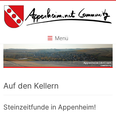
Skip
to
content
Appenheim.net
Menü
Community
Auf den Kellern
Steinzeitfunde in Appenheim!