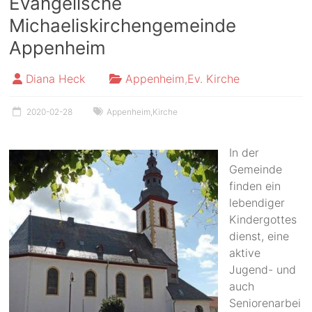
Evangelische
Michaeliskirchengemeinde
Appenheim
Diana Heck
Appenheim
,
Ev. Kirche
2020-02-28
Appenheim
,
Kirche
In der
Gemeinde
finden ein
lebendiger
Kindergottes
dienst, eine
aktive
Jugend- und
auch
Seniorenarbei