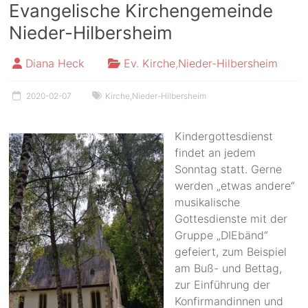
Evangelische Kirchengemeinde
Nieder-Hilbersheim
Diana Heck
Ev. Kirche
,
Nieder-Hilbersheim
2020-02-07
Kirche
,
Nieder-Hilbersheim
Kindergottesdienst
findet an jedem
Sonntag statt. Gerne
werden „etwas andere“
musikalische
Gottesdienste mit der
Gruppe „DIEbänd“
gefeiert, zum Beispiel
am Buß- und Bettag,
zur Einführung der
Konfirmandinnen und