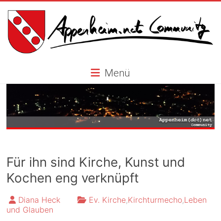
Skip
to
content
Appenheim.net
Menü
Community
Für ihn sind Kirche, Kunst und
Kochen eng verknüpft
Diana Heck
Ev. Kirche
,
Kirchturmecho
,
Leben
und Glauben