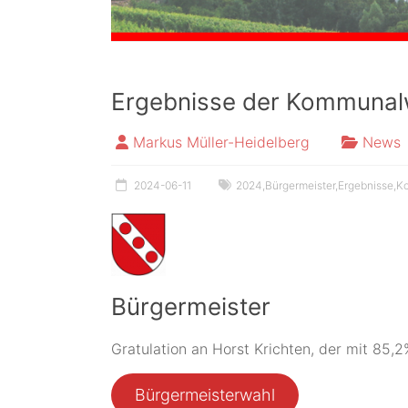
Ergebnisse der Kommunal
Markus Müller-Heidelberg
News
2024-06-11
2024
,
Bürgermeister
,
Ergebnisse
,
K
Bürgermeister
Gratulation an Horst Krichten, der mit 85
Bürgermeisterwahl