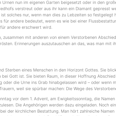
Urnen nun im eigenen Garten beigesetzt oder in den großen
iedhofs verstreut oder aus ihr kann ein Diamant gepresst 
ist solches nur, wenn man dies zu Lebzeiten so festgelegt 
 es für andere bedeutet, wenn es wie bei einer Flussbestatt
 für andere erschwert wird.
ten, zusammen mit anderen von einem Verstorbenen Abschied
rösten. Erinnerungen auszutauschen an das, was man mit ihm
und Sterben eines Menschen in den Horizont Gottes. Sie bli
n bei Gott ist. Sie bieten Raum, in dieser Hoffnung Abschi
g oder die Urne ins Grab hinabgelassen wird – oder wenn m
 Trauern, weil sie spürbar machen: Die Wege des Verstorben
Sonntag vor dem 1. Advent, am Ewigkeitssonntag, die Namen 
ulesen. Die Angehörigen werden dazu eingeladen. Noch einm
i der kirchlichen Bestattung. Man hört zahlreiche Namen 