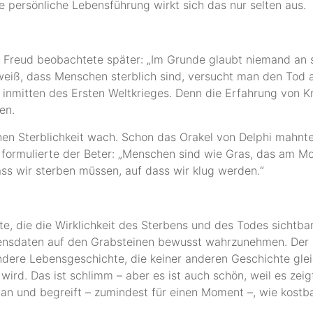
e persönliche Lebensführung wirkt sich das nur selten aus.
reud beobachtete später: „Im Grunde glaubt niemand an sei
weiß, dass Menschen sterblich sind, versucht man den Tod
inmitten des Ersten Weltkrieges. Denn die Erfahrung von K
en.
nen Sterblichkeit wach. Schon das Orakel von Delphi mahnte
90 formulierte der Beter: „Menschen sind wie Gras, das am 
ss wir sterben müssen, auf dass wir klug werden.“
te, die die Wirklichkeit des Sterbens und des Todes sichtba
ensdaten auf den Grabsteinen bewusst wahrzunehmen. Der 
ndere Lebensgeschichte, die keiner anderen Geschichte gl
wird. Das ist schlimm – aber es ist auch schön, weil es zei
an und begreift – zumindest für einen Moment –, wie kostbar