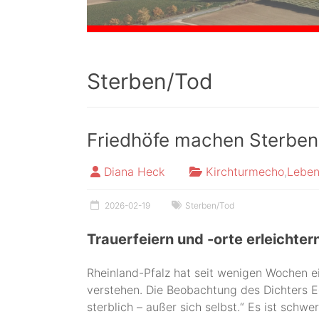
Sterben/Tod
Friedhöfe machen Sterben
Diana Heck
Kirchturmecho
,
Leben
2026-02-19
Sterben/Tod
Trauerfeiern und -orte erleichte
Rheinland-Pfalz hat seit wenigen Wochen e
verstehen. Die Beobachtung des Dichters Ed
sterblich – außer sich selbst.“ Es ist schw