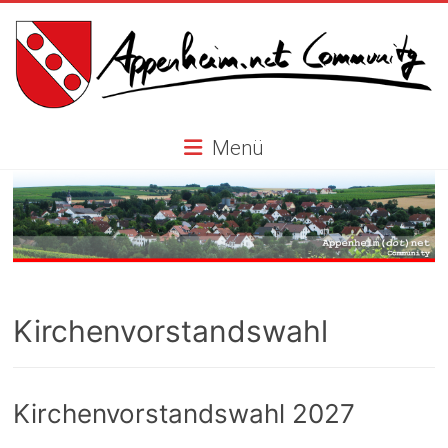
Skip
to
content
Appenheim.net
Menü
Community
Kirchenvorstandswahl
Kirchenvorstandswahl 2027