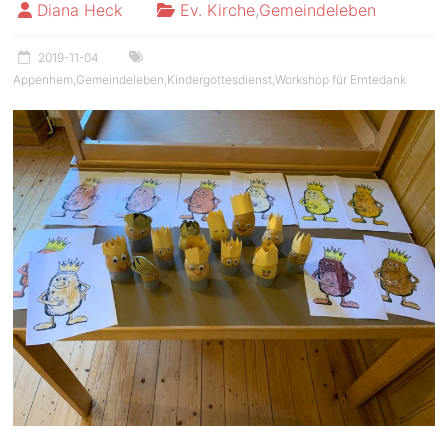
Diana Heck
Ev. Kirche
,
Gemeindeleben
2019-11-04
Appenhem
,
Gemeindeleben
,
Kindergottesdienst
,
Workshop für Erntedank