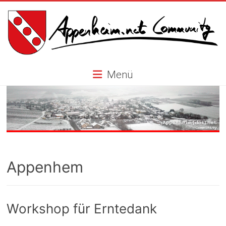
Skip
to
content
Appenheim.net
Menü
Community
Appenhem
Workshop für Erntedank