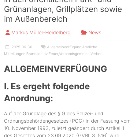
Grünanlagen, Grillplätzen sowie
im Außenbereich
Markus Müller-Heidelberg
News
2025-06-30
Allgemeinverfügung
,
Amtliche
Mitteilungen
,
Brandschutz
,
Feuer
,
Verbandsgemeine
,
Verbot
ALLGEMEINVERFÜGUNG
I. Es ergeht folgende
Anordnung:
Auf der Grundlage des § 9 des Polizei- und
Ordnungsbehördengesetzes (POG) in der Fassung vom
10. November 1993, zuletzt geändert durch Artikel 1
des Gesetzes vom 23.09.2020 (GVBl. S. 516) wird