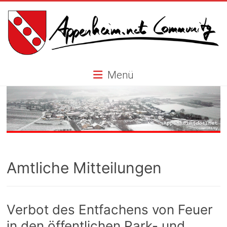
Skip
to
content
Appenheim.net
Menü
Community
Amtliche Mitteilungen
Verbot des Entfachens von Feuer
in den öffentlichen Park- und