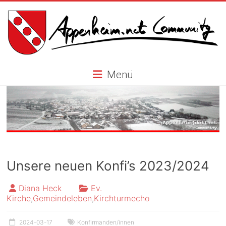
Skip
to
content
Appenheim.net
Menü
Community
Unsere neuen Konfi’s 2023/2024
Diana Heck
Ev.
Kirche
,
Gemeindeleben
,
Kirchturmecho
2024-03-17
Konfirmanden/innen