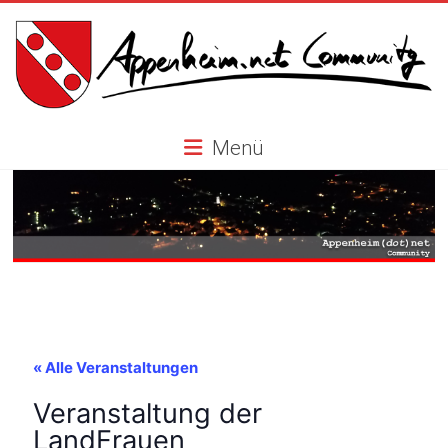
Skip
to
content
Appenheim.net
Menü
Community
« Alle Veranstaltungen
Veranstaltung der
LandFrauen