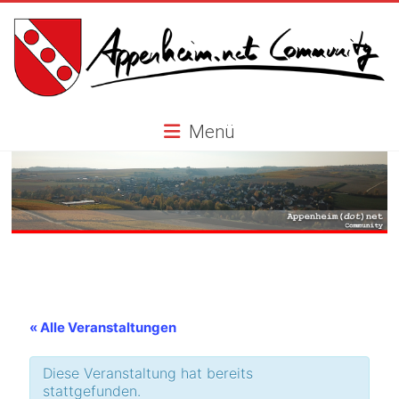
Skip
to
content
Appenheim.net
Menü
Community
« Alle Veranstaltungen
Diese Veranstaltung hat bereits
stattgefunden.