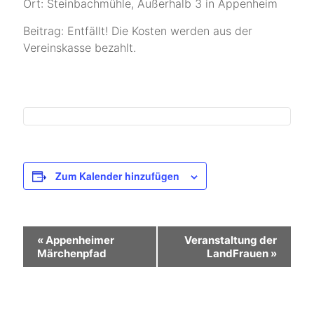
Ort: Steinbachmühle, Außerhalb 3 in Appenheim
Beitrag: Entfällt! Die Kosten werden aus der
Vereinskasse bezahlt.
Zum Kalender hinzufügen
V
«
Appenheimer
Veranstaltung der
Märchenpfad
LandFrauen
»
e
r
a